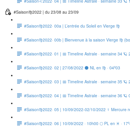
#Saison♌2022· 04 | 📅 Timeline Astrale · semaine 33 🪐
#Saison♍2022 | du 23/08 au 23/09
#Saison♍2022· 00a | L’entrée du Soleil en Vierge ♍
#Saison♍2022· 00b | Bienvenue à la saison Vierge ♍ (boît
#Saison♍2022· 01 | 📅 Timeline Astrale · semaine 34 🪐
#Saison♍2022· 02 | 27/08/2022 🌑 NL en ♍ · 04º03
#Saison♍2022· 03 | 📅 Timeline Astrale · semaine 35 🪐
#Saison♍2022· 04 | 📅 Timeline Astrale · semaine 36 🪐 
#Saison♍2022· 05 | 10/09/2022-02/10/2022 ☿ Mercure ré
#Saison♍2022· 06 | 10/09/2022 · 10h00 🌕 PL en ♓ · 17