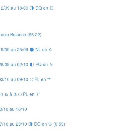
 12/09 au 18/09 🌗 DQ en ♊
inoxe Balance (66:22)
 19/09 au 25/09 🌑 NL en ♎
 26/09 au 02/10 🌓 PQ en ♑
03/10 au 09/10 🌕 PL en ♈
en ♎ à la 🌕 PL en ♈
10/10 au 16/10
17/10 au 23/10 🌗 DQ en ♋ (0:53)