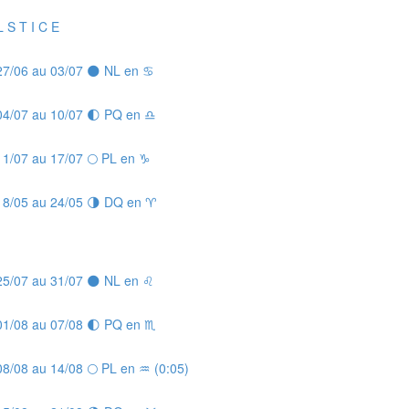
L S T I C E
 27/06 au 03/07 🌑 NL en ♋
 04/07 au 10/07 🌓 PQ en ♎
11/07 au 17/07 🌕 PL en ♑
 18/05 au 24/05 🌗 DQ en ♈
 25/07 au 31/07 🌑 NL en ♌
 01/08 au 07/08 🌓 PQ en ♏
08/08 au 14/08 🌕 PL en ♒ (0:05)