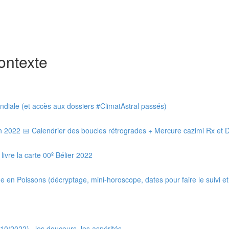
ontexte
ndiale (et accès aux dossiers #ClimatAstral passés)
 2022 📅 Calendrier des boucles rétrogrades + Mercure cazimi Rx et Dx
ivre la carte 00º Bélier 2022
 en Poissons (décryptage, mini-horoscope, dates pour faire le suivi e
0/2022) · les douceurs, les aspérités