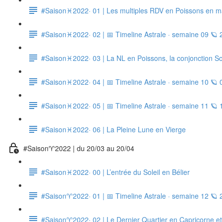
#Saison♓2022· 01 | Les multiples RDV en Poissons en m
#Saison♓2022· 02 | 📅 Timeline Astrale · semaine 09 🪐 
#Saison♓2022· 03 | La NL en Poissons, la conjonction Sol
#Saison♓2022· 04 | 📅 Timeline Astrale · semaine 10 🪐 
#Saison♓2022· 05 | 📅 Timeline Astrale · semaine 11 🪐 
#Saison♓2022· 06 | La Pleine Lune en Vierge
#Saison♈2022 | du 20/03 au 20/04
#Saison♓2022· 00 | L’entrée du Soleil en Bélier
#Saison♈2022· 01 | 📅 Timeline Astrale · semaine 12 🪐 
#Saison♈2022· 02 | Le Dernier Quartier en Capricorne et 