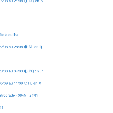
 15/08 au 21/08 🌗 DQ en ♉
e à outils)
 22/08 au 28/08 🌑 NL en ♍
 29/08 au 04/09 🌓 PQ en ♐
05/09 au 11/09 🌕 PL en ♓
trograde · 08º♎ · 24º♍
º41