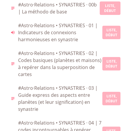
#Astro·Relations • SYNASTRIES · 00b
LISTE,
DÉBUT
| La méthodo de base
#Astro·Relations • SYNASTRIES · 01 |
LISTE,
Indicateurs de connexions
DÉBUT
harmonieuses en synastrie
#Astro·Relations • SYNASTRIES · 02 |
Codes basiques (planètes et maisons)
LISTE,
DÉBUT
à repérer dans la superposition de
cartes
#Astro·Relations • SYNASTRIES · 03 |
Guide express des aspects entre
LISTE,
DÉBUT
planètes (et leur signification) en
synastrie
#Astro·Relations • SYNASTRIES · 04 | 7
codes incontournables à repérer
LISTE,