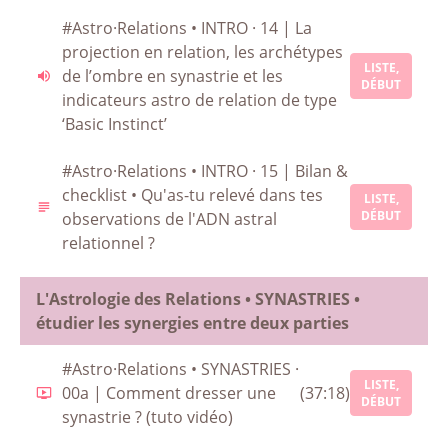
#Astro·Relations • INTRO · 14 | La
projection en relation, les archétypes
LISTE,
de l’ombre en synastrie et les
DÉBUT
indicateurs astro de relation de type
‘Basic Instinct’
#Astro·Relations • INTRO · 15 | Bilan &
checklist • Qu'as-tu relevé dans tes
LISTE,
DÉBUT
observations de l'ADN astral
relationnel ?
L'Astrologie des Relations • SYNASTRIES •
étudier les synergies entre deux parties
#Astro·Relations • SYNASTRIES ·
LISTE,
00a | Comment dresser une
(37:18)
DÉBUT
synastrie ? (tuto vidéo)