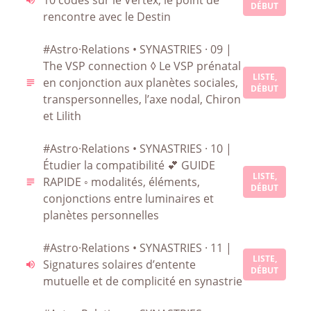
10 codes sur le Vertex, le point de
DÉBUT
rencontre avec le Destin
#Astro·Relations • SYNASTRIES · 09 |
The VSP connection ◊ Le VSP prénatal
LISTE,
en conjonction aux planètes sociales,
DÉBUT
transpersonnelles, l’axe nodal, Chiron
et Lilith
#Astro·Relations • SYNASTRIES · 10 |
Étudier la compatibilité 💕 GUIDE
LISTE,
RAPIDE ◦ modalités, éléments,
DÉBUT
conjonctions entre luminaires et
planètes personnelles
#Astro·Relations • SYNASTRIES · 11 |
LISTE,
Signatures solaires d’entente
DÉBUT
mutuelle et de complicité en synastrie