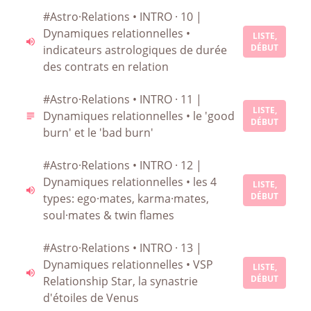
#Astro·Relations • INTRO · 10 |
Dynamiques relationnelles •
LISTE,
DÉBUT
indicateurs astrologiques de durée
des contrats en relation
#Astro·Relations • INTRO · 11 |
LISTE,
Dynamiques relationnelles • le 'good
DÉBUT
burn' et le 'bad burn'
#Astro·Relations • INTRO · 12 |
Dynamiques relationnelles • les 4
LISTE,
DÉBUT
types: ego·mates, karma·mates,
soul·mates & twin flames
#Astro·Relations • INTRO · 13 |
Dynamiques relationnelles • VSP
LISTE,
DÉBUT
Relationship Star, la synastrie
d'étoiles de Venus