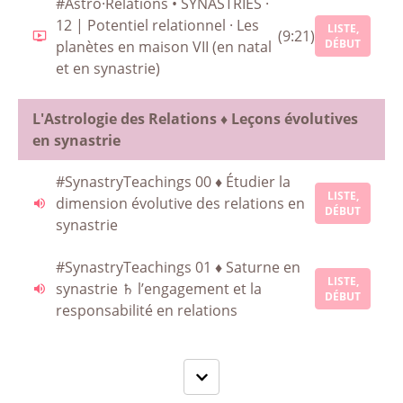
#Astro·Relations • SYNASTRIES ·
12 | Potentiel relationnel · Les
LISTE,
(9:21)
DÉBUT
planètes en maison VII (en natal
et en synastrie)
L'Astrologie des Relations ♦ Leçons évolutives
en synastrie
#SynastryTeachings 00 ♦ Étudier la
LISTE,
dimension évolutive des relations en
DÉBUT
synastrie
#SynastryTeachings 01 ♦ Saturne en
LISTE,
synastrie ♄ l’engagement et la
DÉBUT
responsabilité en relations