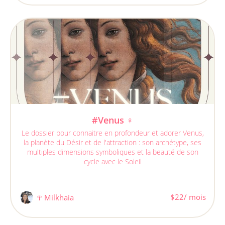
#Venus ♀
Le dossier pour connaitre en profondeur et adorer Venus,
la planète du Désir et de l'attraction : son archétype, ses
multiples dimensions symboliques et la beauté de son
cycle avec le Soleil
$22/ mois
☥ Milkhaia